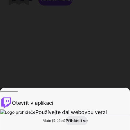
Otevřít v aplikaci
Používejte dál webovou verzi
Přihlásit se
Máte již účet?
Domů
Procházet
Aktivita
Profil