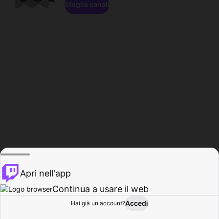
Sfoglia canali
Apri nell'app
Continua a usare il web
Accedi
Hai già un account?
Base
Sfoglia
Attività
Profilo