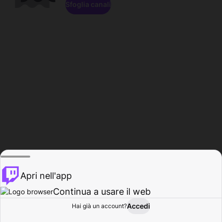
Sfoglia canali
Apri nell'app
Continua a usare il web
Accedi
Hai già un account?
Base
Sfoglia
Attività
Profilo