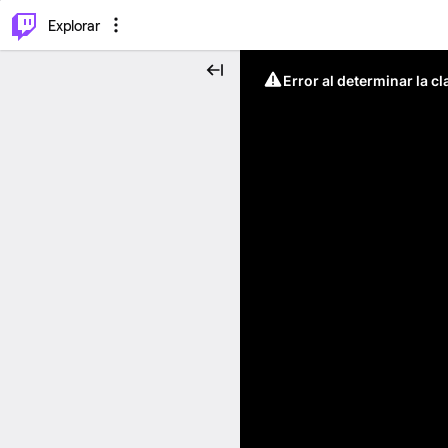
⌥
P
Explorar
Error al determinar la c