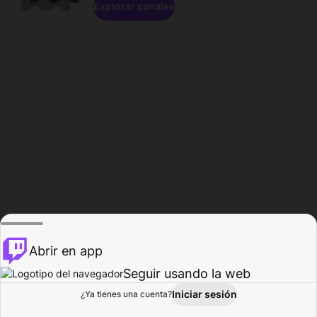
Explorar canales
Abrir en app
Seguir usando la web
Iniciar sesión
Página del
¿Ya tienes una cuenta?
Explorar
Actividad
Perfil
Creador