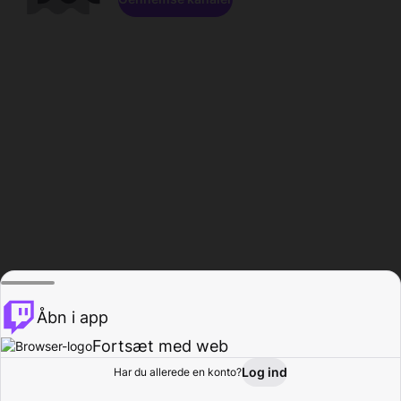
Åbn i app
Fortsæt med web
Log ind
Har du allerede en konto?
Hjem
Gennemse
Aktivitet
Profil