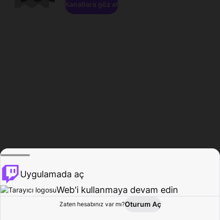
Kanallara göz at
Uygulamada aç
Web'i kullanmaya devam edin
Oturum Aç
Zaten hesabınız var mı?
Ana Sayfa
Gözat
Aktivite
Profil