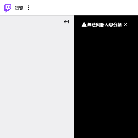
⌥
P
瀏覽
無法判斷內容分類