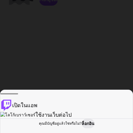
เปิดในแอพ
ใช้งานเว็บต่อไป
ล็อกอิน
คุณมีบัญชีอยู่แล้วใช่หรือไม่?
หน้าแรก
เรียกดู
กิจกรรม
โปรไฟล์