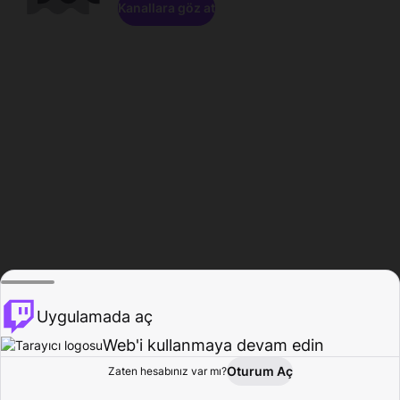
Kanallara göz at
Uygulamada aç
Web'i kullanmaya devam edin
Oturum Aç
Zaten hesabınız var mı?
Ana Sayfa
Gözat
Aktivite
Profil