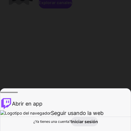
Explorar canales
Abrir en app
Seguir usando la web
Iniciar sesión
Página del
¿Ya tienes una cuenta?
Explorar
Actividad
Perfil
Creador