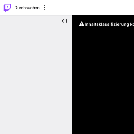
.
⌥
P
Durchsuchen
Inhaltsklassifizierung 