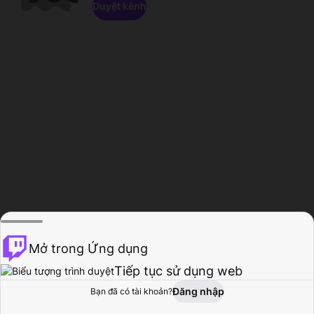
Duyệt kênh
Mở trong Ứng dụng
Tiếp tục sử dụng web
Đăng nhập
Bạn đã có tài khoản?
Trang chủ
Duyệt
Hoạt động
Hồ sơ