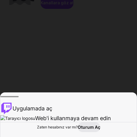
Kanallara göz at
Uygulamada aç
Web'i kullanmaya devam edin
Oturum Aç
Zaten hesabınız var mı?
Ana Sayfa
Gözat
Aktivite
Profil