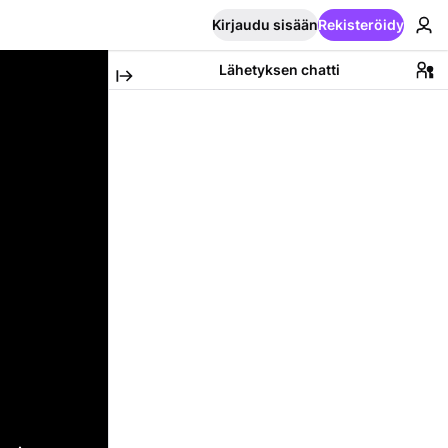
Kirjaudu sisään
Rekisteröidy
Lähetyksen chatti