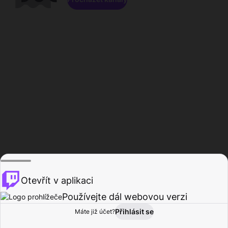
Otevřít v aplikaci
Používejte dál webovou verzi
Přihlásit se
Máte již účet?
Domů
Procházet
Aktivita
Profil