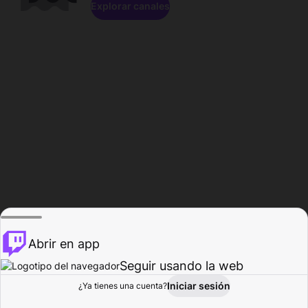
Explorar canales
Abrir en app
Seguir usando la web
Iniciar sesión
Página del
¿Ya tienes una cuenta?
Explorar
Actividad
Perfil
Creador