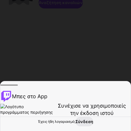
Αναζήτηση καναλιών
Μπες στο App
Συνέχισε να χρησιμοποιείς
την έκδοση ιστού
Σύνδεση
Έχεις ήδη λογαριασμό;
Αρχική σελίδα
Περιήγηση
Δραστηριότητα
Προφίλ