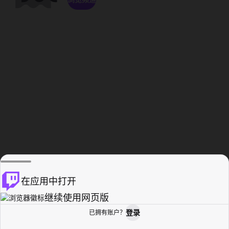
在应用中打开
继续使用网页版
登录
已拥有账户？
主页
浏览
活动纪录
个人资料