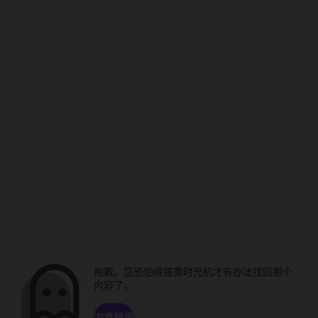
抱歉。您恐怕得搭乘时光机才有办法找回那个
内容了。
浏览频道