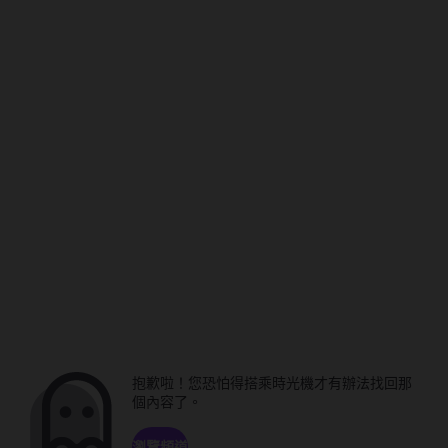
抱歉啦！您恐怕得搭乘時光機才有辦法找回那
個內容了。
瀏覽頻道