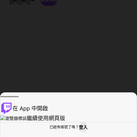
在 App 中開啟
繼續使用網頁版
登入
已經有帳號了嗎？
創作者基地
瀏覽
活動紀錄
個人檔案