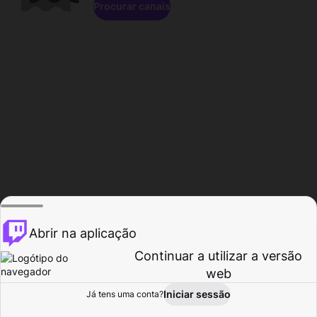
Procurar canais
Abrir na aplicação
Continuar a utilizar a versão
web
Iniciar sessão
Já tens uma conta?
Página inicial
Procurar
Atividade
Perfil