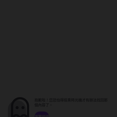
抱歉啦！您恐怕得搭乘時光機才有辦法找回那
個內容了。
瀏覽頻道