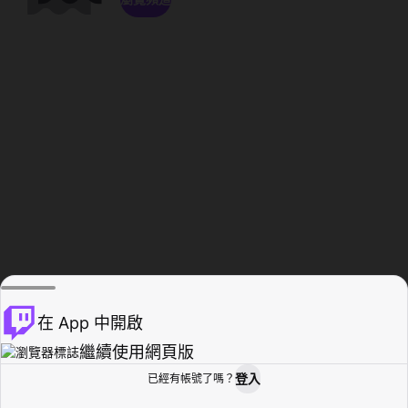
在 App 中開啟
繼續使用網頁版
登入
已經有帳號了嗎？
創作者基地
瀏覽
活動紀錄
個人檔案