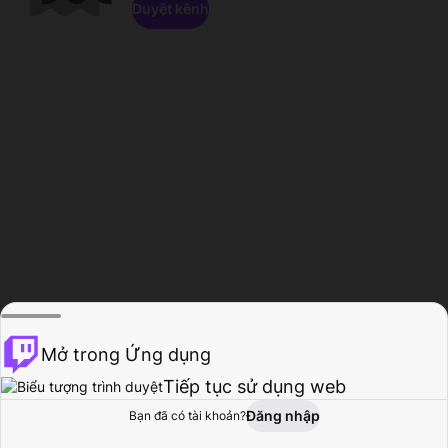
Duyệt kênh
Mở trong Ứng dụng
Tiếp tục sử dụng web
Đăng nhập
Bạn đã có tài khoản?
Trang chủ
Duyệt
Hoạt động
Hồ sơ