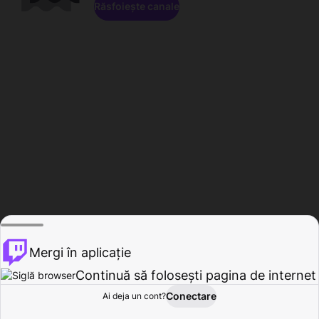
Răsfoiește canale
Mergi în aplicație
Continuă să folosești pagina de internet
Conectare
Ai deja un cont?
Acasă
Răsfoire
Activitate
Profil