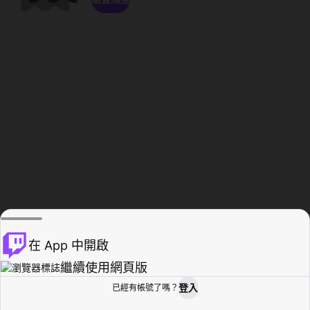
在 App 中開啟
繼續使用網頁版
登入
已經有帳號了嗎？
創作者基地
瀏覽
活動紀錄
個人檔案