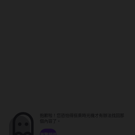
抱歉啦！您恐怕得搭乘時光機才有辦法找回那
個內容了。
瀏覽頻道