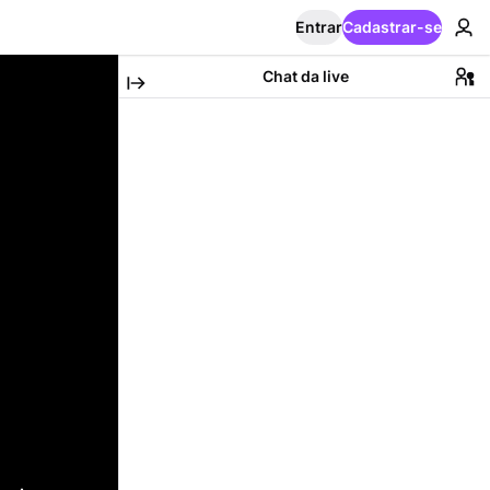
Entrar
Cadastrar-se
Chat da live