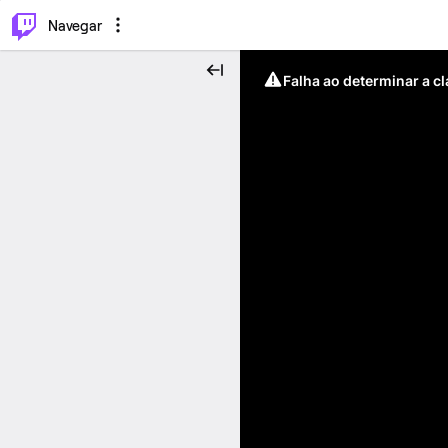
⌥
P
Navegar
Falha ao determinar a c