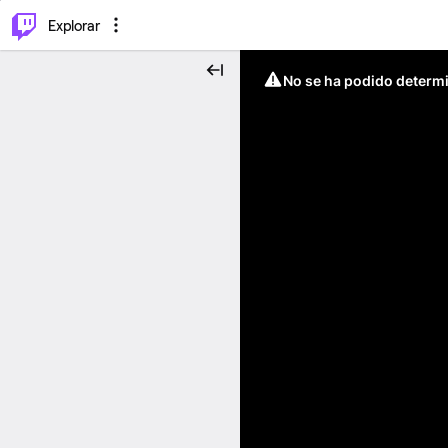
⌥
P
Explorar
No se ha podido determin