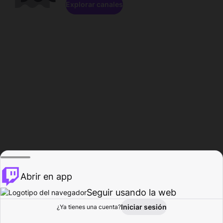
Explorar canales
Abrir en app
Seguir usando la web
Iniciar sesión
Página del
¿Ya tienes una cuenta?
Explorar
Actividad
Perfil
Creador