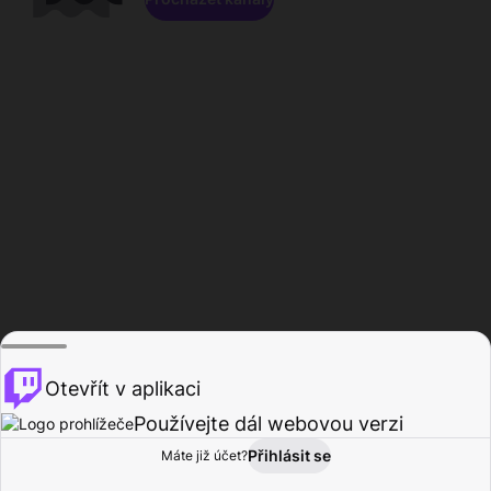
Otevřít v aplikaci
Používejte dál webovou verzi
Přihlásit se
Máte již účet?
Domů
Procházet
Aktivita
Profil