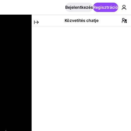
Bejelentkezés
Regisztráció
Közvetítés chatje