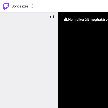
⌥
P
Böngészés
Nem sikerült meghatáro