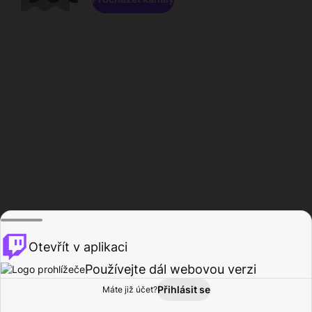
Otevřít v aplikaci
Používejte dál webovou verzi
Přihlásit se
Máte již účet?
Domů
Procházet
Aktivita
Profil