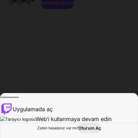
Kanallara göz at
Uygulamada aç
Web'i kullanmaya devam edin
Oturum Aç
Zaten hesabınız var mı?
Ana Sayfa
Gözat
Aktivite
Profil