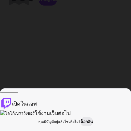
เปิดในแอพ
ใช้งานเว็บต่อไป
ล็อกอิน
คุณมีบัญชีอยู่แล้วใช่หรือไม่?
หน้าแรก
เรียกดู
กิจกรรม
โปรไฟล์