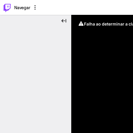
⌥
P
Navegar
Falha ao determinar a c