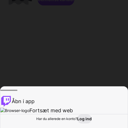
Åbn i app
Fortsæt med web
Log ind
Har du allerede en konto?
Hjem
Gennemse
Aktivitet
Profil