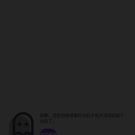
抱歉。您恐怕得搭乘时光机才有办法找回那个
内容了。
浏览频道