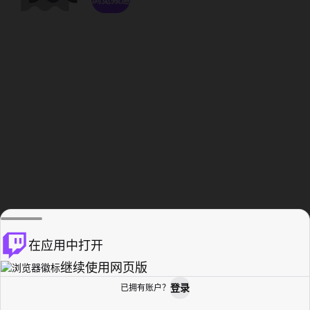
在应用中打开
继续使用网页版
登录
已拥有账户？
主页
浏览
活动纪录
个人资料