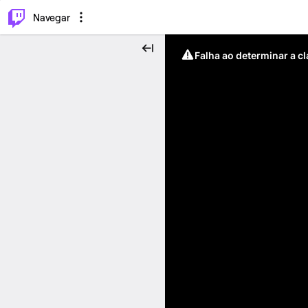
⌥
P
Navegar
Falha ao determinar a c