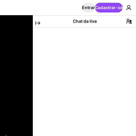
Entrar
Cadastrar-se
Chat da live