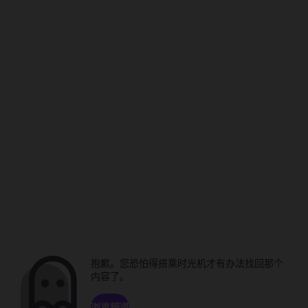
抱歉。您恐怕得搭乘时光机才有办法找回那个
内容了。
浏览频道