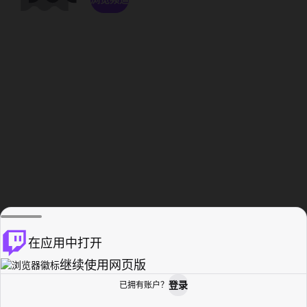
在应用中打开
继续使用网页版
登录
已拥有账户？
主页
浏览
活动纪录
个人资料