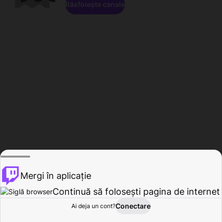
Răsfoiește canale
Mergi în aplicație
Continuă să folosești pagina de internet
Conectare
Ai deja un cont?
Acasă
Răsfoire
Activitate
Profil