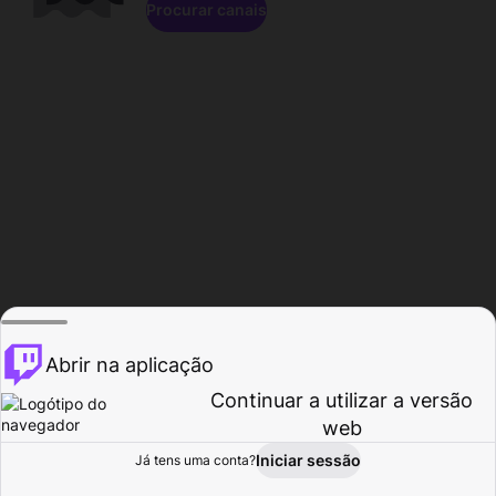
Procurar canais
Abrir na aplicação
Continuar a utilizar a versão
web
Iniciar sessão
Já tens uma conta?
Página inicial
Procurar
Atividade
Perfil