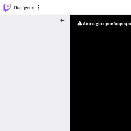
..
⌥
P
Περιήγηση
Αποτυχία προσδιορισμο