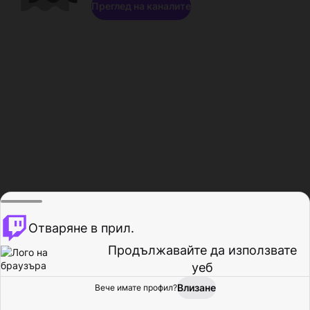
Преглед на каналите
Отваряне в прил.
Продължавайте да използвате
уеб
Влизане
Вече имате профил?
Начало
Преглед
Активност
Профил