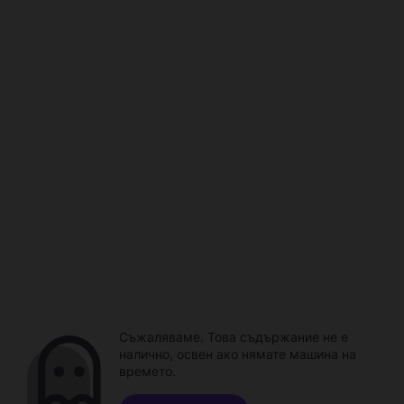
Съжаляваме. Това съдържание не е
налично, освен ако нямате машина на
времето.