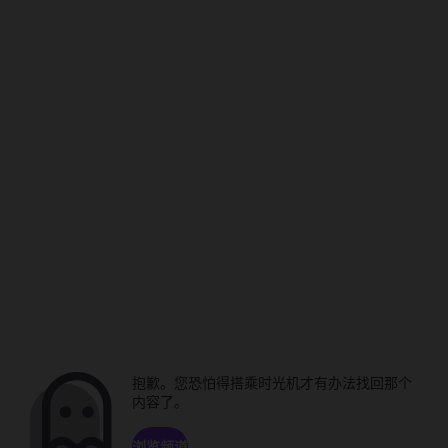
抱歉。您恐怕得搭乘时光机才有办法找回那个
内容了。
浏览频道