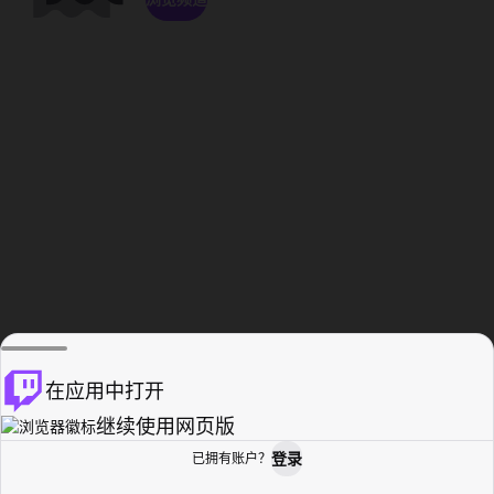
在应用中打开
继续使用网页版
登录
已拥有账户？
主页
浏览
活动纪录
个人资料