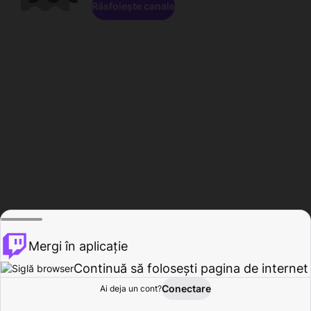
Răsfoiește canale
Mergi în aplicație
Continuă să folosești pagina de internet
Conectare
Ai deja un cont?
Acasă
Răsfoire
Activitate
Profil