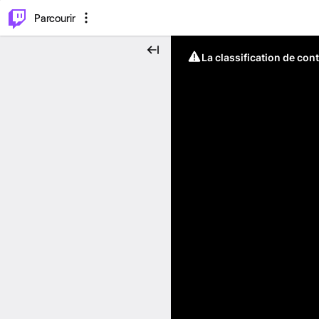
⌥
P
Parcourir
La classification de con