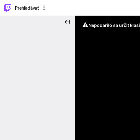
..
⌥
P
Prehľadávať
Nepodarilo sa určiť klas