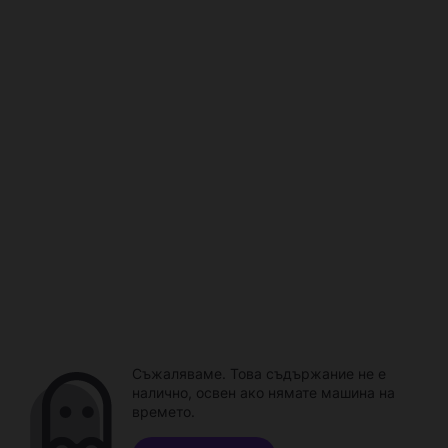
Съжаляваме. Това съдържание не е
налично, освен ако нямате машина на
времето.