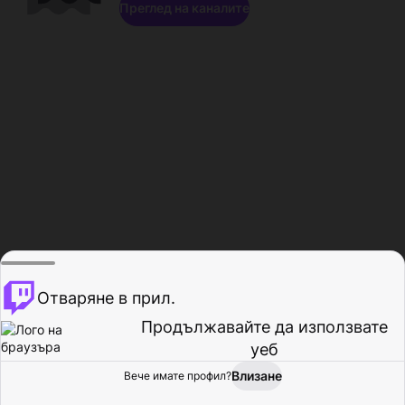
Преглед на каналите
Отваряне в прил.
Продължавайте да използвате
уеб
Влизане
Вече имате профил?
Начало
Преглед
Активност
Профил