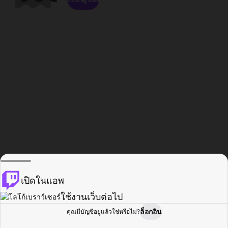
เปิดในแอพ
ใช้งานเว็บต่อไป
ล็อกอิน
คุณมีบัญชีอยู่แล้วใช่หรือไม่?
หน้าแรก
เรียกดู
กิจกรรม
โปรไฟล์