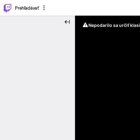
..
⌥
P
Prehľadávať
Nepodarilo sa určiť klas