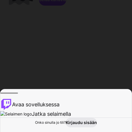
Avaa sovelluksessa
Jatka selaimella
Kirjaudu sisään
Onko sinulla jo tili?
Koti
Selaa
Toiminta
Profiili